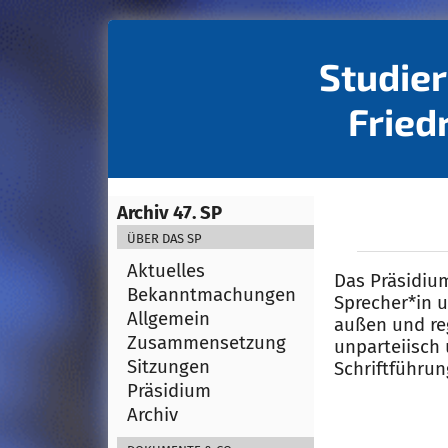
Studie
Fried
Archiv 47. SP
Über das SP
Aktuelles
Das Präsidium
Bekanntmachungen
Sprecher*in u
Allgemein
außen und reg
Zusammensetzung
unparteiisch
Sitzungen
Schriftführun
Präsidium
Archiv